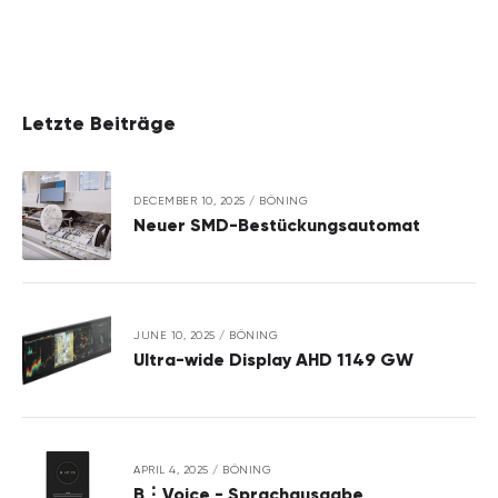
Letzte Beiträge
DECEMBER 10, 2025
/
BÖNING
Neuer SMD-Bestückungsautomat
JUNE 10, 2025
/
BÖNING
Ultra-wide Display AHD 1149 GW
APRIL 4, 2025
/
BÖNING
B⋮Voice - Sprachausgabe