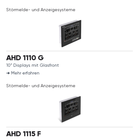
Störmelde- und Anzeige­systeme
AHD 1110 G
10” Displays mit Glasfront
➜ Mehr erfahren
Störmelde- und Anzeige­systeme
AHD 1115 F