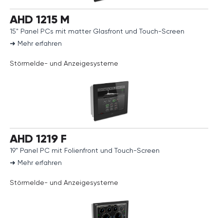
AHD 1215 M
15" Panel PCs mit matter Glasfront und Touch-Screen
➜ Mehr erfahren
Störmelde- und Anzeige­systeme
AHD 1219 F
19" Panel PC mit Folienfront und Touch-Screen
➜ Mehr erfahren
Störmelde- und Anzeige­systeme