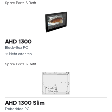
Spare Parts & Refit
AHD 1300
Black-Box PC
➜ Mehr erfahren
Spare Parts & Refit
AHD 1300 Slim
Embedded PC