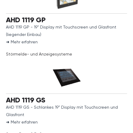
AHD 1119 GP
AHD 1119 GP - 19" Display mit Touchscreen und Glasfront
(liegender Einbau)
➜ Mehr erfahren
Störmelde- und Anzeige­systeme
AHD 1119 GS
AHD 1119 GS - Schlankes 19" Display mit Touchscreen und
Glasfront
➜ Mehr erfahren