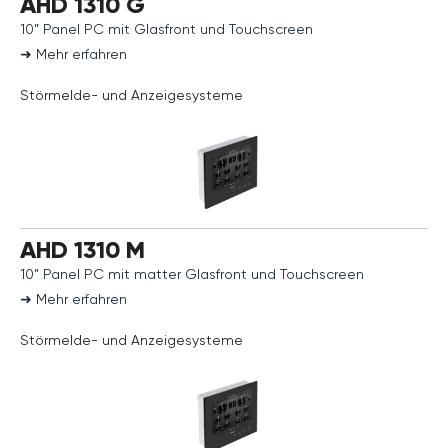
AHD 1310 G
10” Panel PC mit Glasfront und Touchscreen
➜ Mehr erfahren
Störmelde- und Anzeige­systeme
AHD 1310 M
10” Panel PC mit matter Glasfront und Touchscreen
➜ Mehr erfahren
Störmelde- und Anzeige­systeme