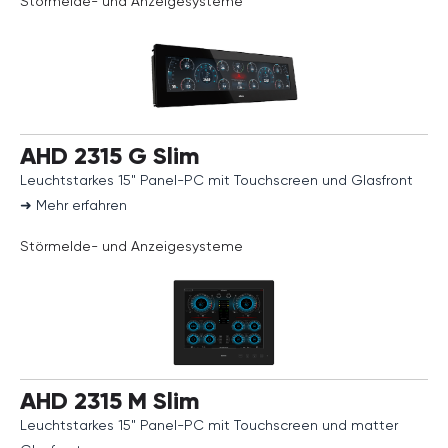
Störmelde- und Anzeige­systeme
AHD 2315 G Slim
Leuchtstarkes 15" Panel-PC mit Touchscreen und Glasfront
➜ Mehr erfahren
Störmelde- und Anzeige­systeme
AHD 2315 M Slim
Leuchtstarkes 15" Panel-PC mit Touchscreen und matter