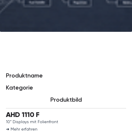
Produktname
Kategorie
Produktbild
AHD 1110 F
10” Displays mit Folienfront
➜ Mehr erfahren