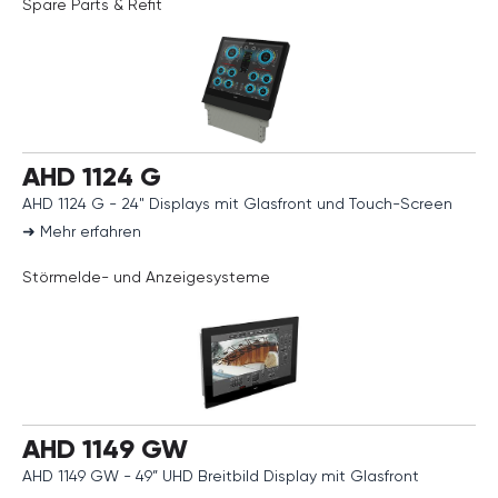
Spare Parts & Refit
AHD 1124 G
AHD 1124 G - 24" Displays mit Glasfront und Touch-Screen
➜ Mehr erfahren
Störmelde- und Anzeige­systeme
AHD 1149 GW
AHD 1149 GW - 49” UHD Breitbild Display mit Glasfront