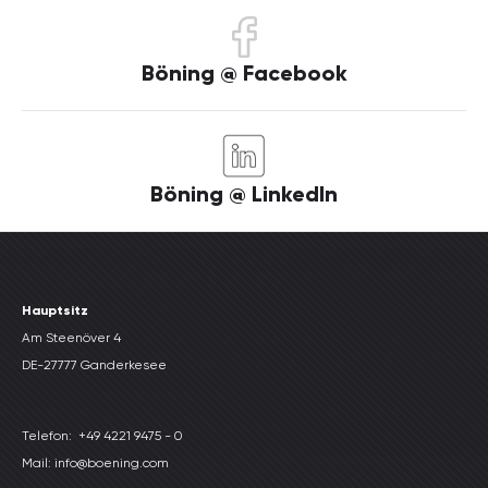
Böning @ Facebook
Böning @ LinkedIn
Hauptsitz
Am Steenöver 4
DE-27777 Ganderkesee
Telefon:
+49 4221 9475 - 0
Mail: info@boening.com