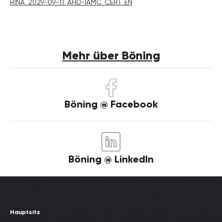
RINA_2029-09-11_AHD-IAMC_CERT_EN
Mehr über Böning
Böning @ Facebook
Böning @ LinkedIn
Hauptsitz