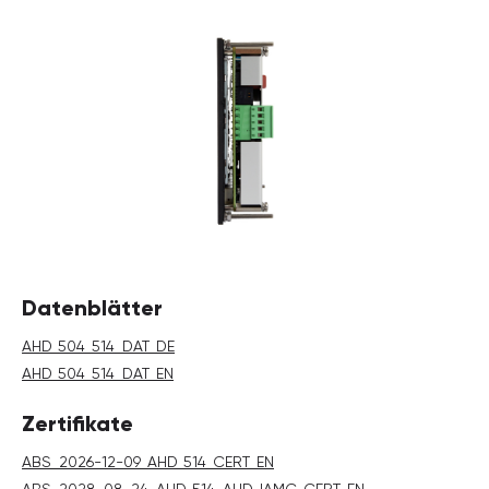
Datenblätter
AHD_504_514_DAT_DE
AHD_504_514_DAT_EN
Zertifikate
ABS_2026-12-09_AHD_514_CERT_EN
ABS_2028-08-24_AHD_514_AHD_IAMC_CERT_EN