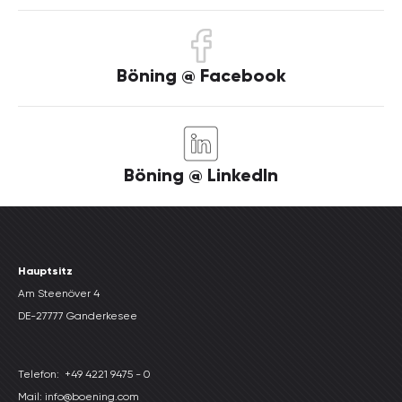
Böning @ Facebook
Böning @ LinkedIn
Hauptsitz
Am Steenöver 4
DE-27777 Ganderkesee
Telefon:
+49 4221 9475 - 0
Mail: info@boening.com