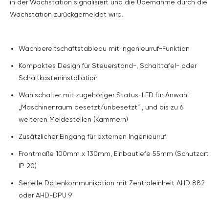
in der Wachstation signalisiert und die Übernahme durch die
Wachstation zurückgemeldet wird.
Wachbereitschaftstableau mit Ingenieurruf-Funktion
Kompaktes Design für Steuerstand-, Schalttafel- oder
Schaltkasteninstallation
Wahlschalter mit zugehöriger Status-LED für Anwahl
„Maschinenraum besetzt/unbesetzt“ , und bis zu 6
weiteren Meldestellen (Kammern)
Zusätzlicher Eingang für externen Ingenieurruf
Frontmaße 100mm x 130mm, Einbautiefe 55mm (Schutzart
IP 20)
Serielle Datenkommunikation mit Zentraleinheit AHD 882
oder AHD-DPU 9