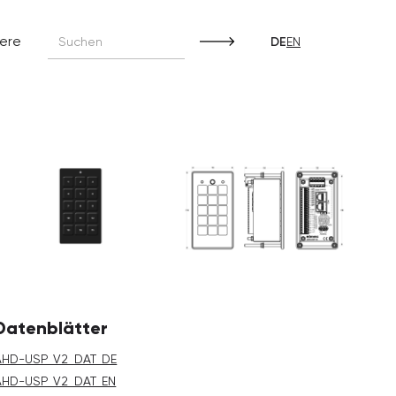
iere
DE
EN
Datenblätter
AHD-USP_V2_DAT_DE
AHD-USP_V2_DAT_EN